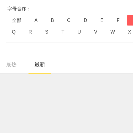
字母音序：
全部
A
B
C
D
E
F
Q
R
S
T
U
V
W
X
最热
最新