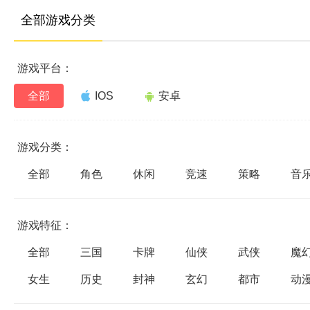
全部游戏分类
游戏平台：
全部
IOS
安卓
游戏分类：
全部
角色
休闲
竞速
策略
音
游戏特征：
全部
三国
卡牌
仙侠
武侠
魔
女生
历史
封神
玄幻
都市
动