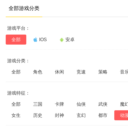
全部游戏分类
游戏平台：
全部
IOS
安卓
游戏分类：
全部
角色
休闲
竞速
策略
音
游戏特征：
全部
三国
卡牌
仙侠
武侠
魔
女生
历史
封神
玄幻
都市
动