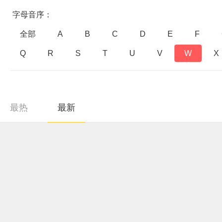
字母音序：
全部
A
B
C
D
E
F
Q
R
S
T
U
V
W
X
最热
最新