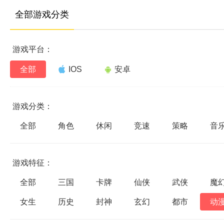
全部游戏分类
游戏平台：
全部
IOS
安卓
游戏分类：
全部
角色
休闲
竞速
策略
音
游戏特征：
全部
三国
卡牌
仙侠
武侠
魔
女生
历史
封神
玄幻
都市
动