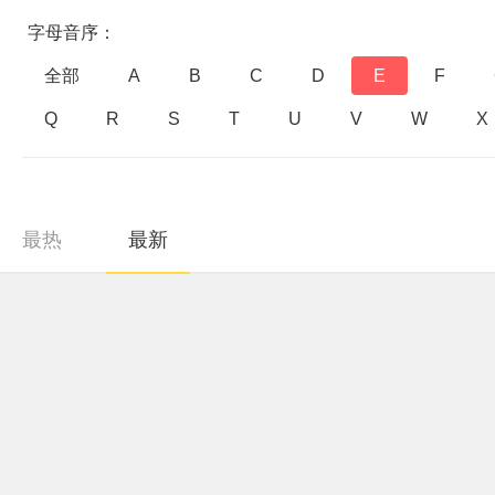
字母音序：
全部
A
B
C
D
E
F
Q
R
S
T
U
V
W
X
最热
最新