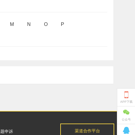
M
N
O
P

APP下载

公众号

渠道合作平台
问题申诉