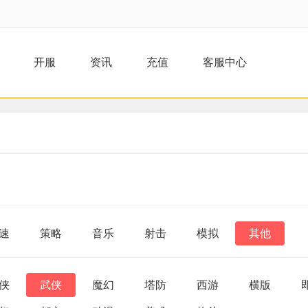
开服
资讯
充值
客服中心
速
策略
音乐
射击
模拟
其他
侠
武侠
魔幻
塔防
西游
横版