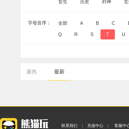
女生
历史
封神
玄
字母音序：
全部
A
B
C
Q
R
S
T
U
最热
最新
联系我们
|
充值中心
|
客服中