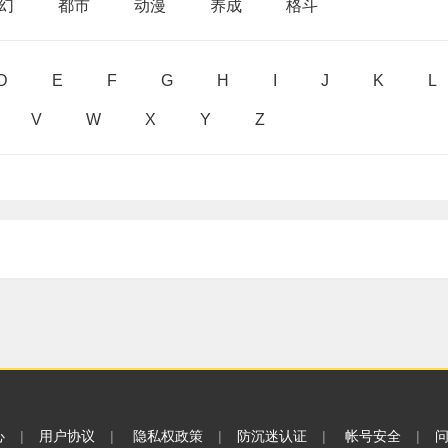
幻
都市
动漫
养成
格斗
D
E
F
G
H
I
J
K
L
V
W
X
Y
Z
心
|
用户协议
|
隐私权政策
|
防沉迷认证
|
帐号安全
|