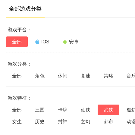
全部游戏分类
游戏平台：
全部
IOS
安卓
游戏分类：
全部
角色
休闲
竞速
策略
音
游戏特征：
全部
三国
卡牌
仙侠
武侠
魔
女生
历史
封神
玄幻
都市
动