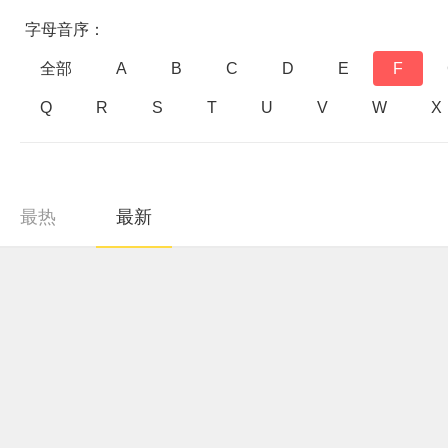
字母音序：
全部
A
B
C
D
E
F
Q
R
S
T
U
V
W
X
最热
最新