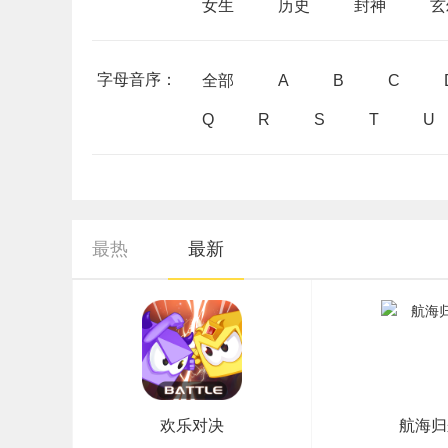
女生
历史
封神
玄
字母音序：
全部
A
B
C
Q
R
S
T
U
最热
最新
欢乐对决
航海归