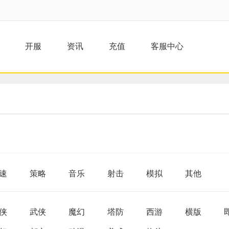
开服
资讯
充值
客服中心
速
策略
音乐
射击
模拟
其他
侠
武侠
魔幻
塔防
西游
横版