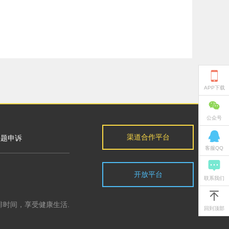

APP下载

公众号

渠道合作平台
问题申诉
客服QQ

开放平台
联系我们

排时间，享受健康生活.
回到顶部