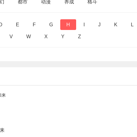
幻
都市
动漫
养成
格斗
D
E
F
G
H
I
J
K
L
V
W
X
Y
Z
来