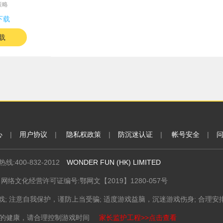
 策略
下载
载
心
|
用户协议
|
隐私权政策
|
防沉迷认证
|
帐号安全
|
线:400-832-2012
WONDER FUN (HK) LIMITED
网络文化经营许可证编号:鄂网文【2019】1280-057号
戏; 注意自我保护，谨防上当受骗; 适度游戏益脑，沉迷游戏伤身; 合理安
您的健康，请合理控制游戏时间
家长监护工程>>点击查看