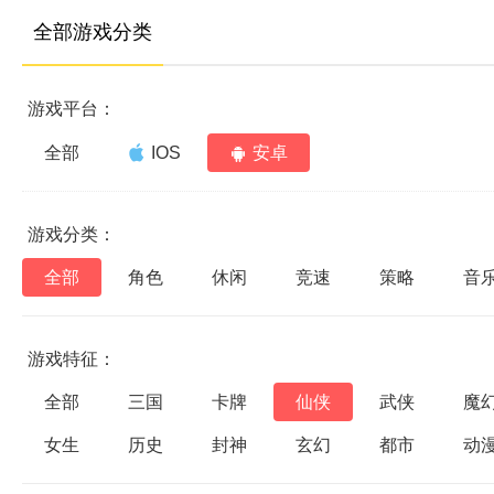
全部游戏分类
游戏平台：
全部
IOS
安卓
游戏分类：
全部
角色
休闲
竞速
策略
音
游戏特征：
全部
三国
卡牌
仙侠
武侠
魔
女生
历史
封神
玄幻
都市
动