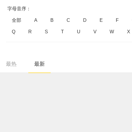
字母音序：
全部
A
B
C
D
E
F
Q
R
S
T
U
V
W
X
最热
最新