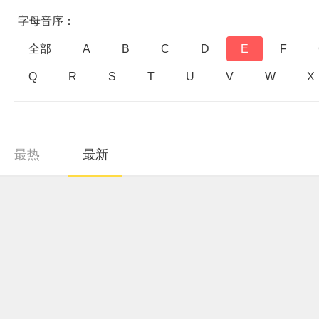
字母音序：
全部
A
B
C
D
E
F
Q
R
S
T
U
V
W
X
最热
最新