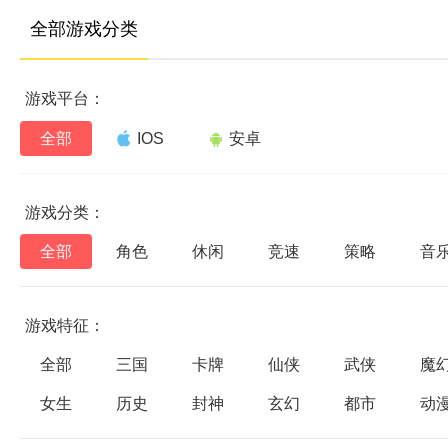
全部游戏分类
游戏平台：
全部
IOS
安卓
游戏分类：
全部
角色
休闲
竞速
策略
音
游戏特征：
全部
三国
卡牌
仙侠
武侠
魔
女生
历史
封神
玄幻
都市
动