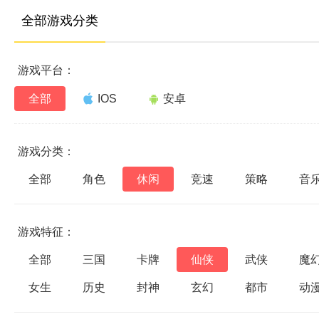
全部游戏分类
游戏平台：
全部
IOS
安卓
游戏分类：
全部
角色
休闲
竞速
策略
音
游戏特征：
全部
三国
卡牌
仙侠
武侠
魔
女生
历史
封神
玄幻
都市
动