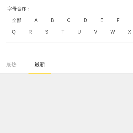
字母音序：
全部
A
B
C
D
E
F
Q
R
S
T
U
V
W
X
最热
最新