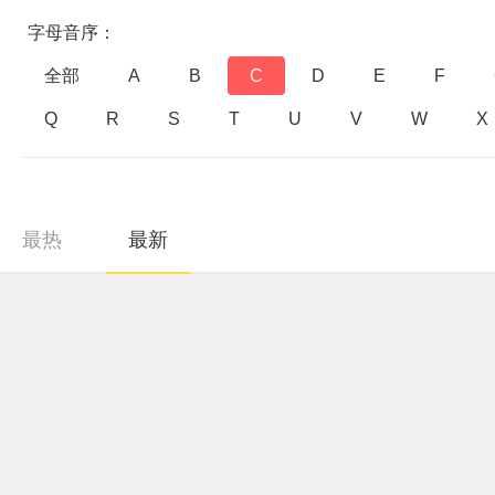
字母音序：
全部
A
B
C
D
E
F
Q
R
S
T
U
V
W
X
最热
最新