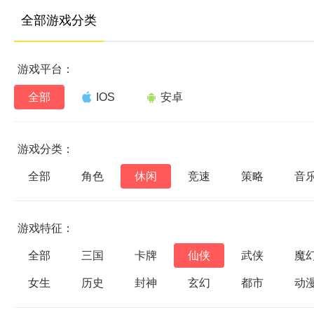
全部游戏分类
游戏平台：
全部
IOS
安卓
游戏分类：
全部
角色
休闲
竞速
策略
音
游戏特征：
全部
三国
卡牌
仙侠
武侠
魔
女生
历史
封神
玄幻
都市
动