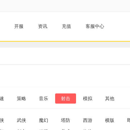
开服
资讯
充值
客服中心
速
策略
音乐
射击
模拟
其他
侠
武侠
魔幻
塔防
西游
横版