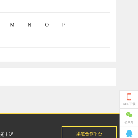
M
N
O
P

APP下载

公众号

渠道合作平台
问题申诉