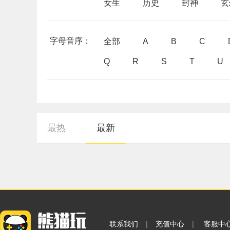
女生
历史
封神
玄
字母音序：
全部
A
B
C
Q
R
S
T
U
最热
最新
联系我们
|
充值中心
|
客服中