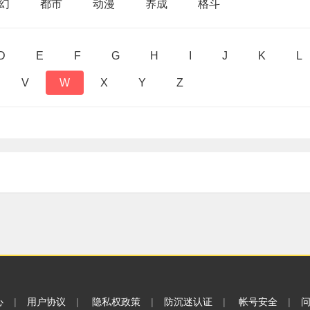
幻
都市
动漫
养成
格斗
D
E
F
G
H
I
J
K
L
V
W
X
Y
Z
心
|
用户协议
|
隐私权政策
|
防沉迷认证
|
帐号安全
|