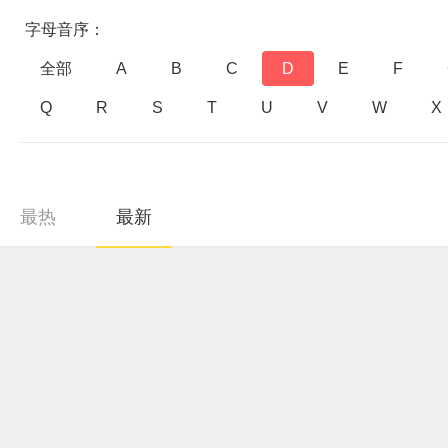
字母音序：
全部
A
B
C
D
E
F
Q
R
S
T
U
V
W
X
最热
最新