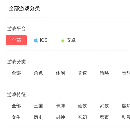
全部游戏分类
游戏平台：
全部
IOS
安卓
游戏分类：
全部
角色
休闲
竞速
策略
音
游戏特征：
全部
三国
卡牌
仙侠
武侠
魔
女生
历史
封神
玄幻
都市
动