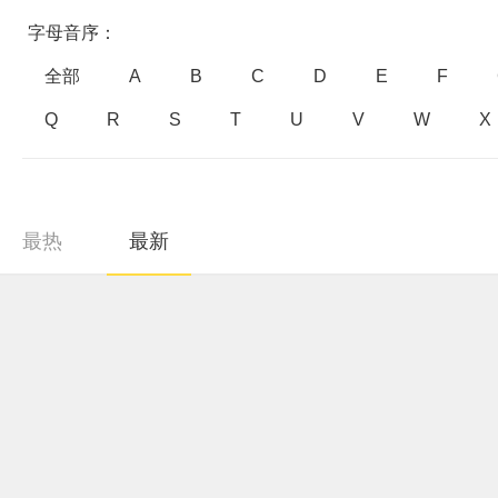
字母音序：
全部
A
B
C
D
E
F
Q
R
S
T
U
V
W
X
最热
最新