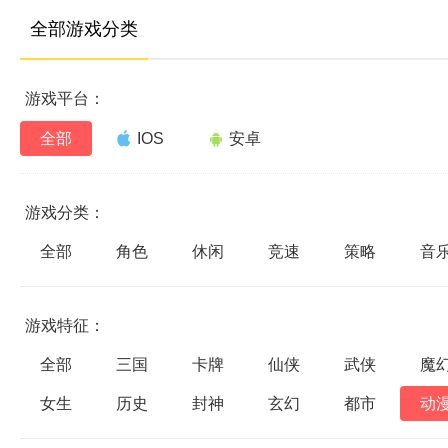
全部游戏分类
游戏平台：
全部
IOS
安卓
游戏分类：
全部
角色
休闲
竞速
策略
音
游戏特征：
全部
三国
卡牌
仙侠
武侠
魔
女生
历史
封神
玄幻
都市
动