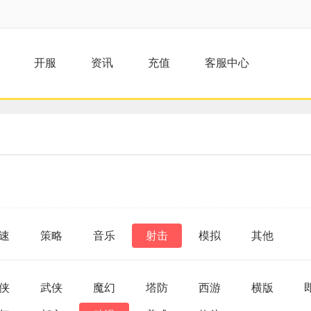
开服
资讯
充值
客服中心
速
策略
音乐
射击
模拟
其他
侠
武侠
魔幻
塔防
西游
横版