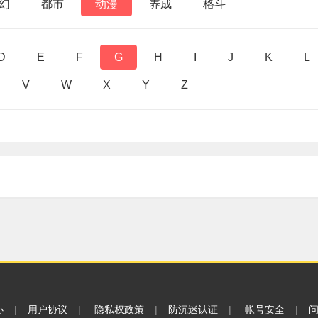
幻
都市
动漫
养成
格斗
D
E
F
G
H
I
J
K
L
V
W
X
Y
Z
心
|
用户协议
|
隐私权政策
|
防沉迷认证
|
帐号安全
|