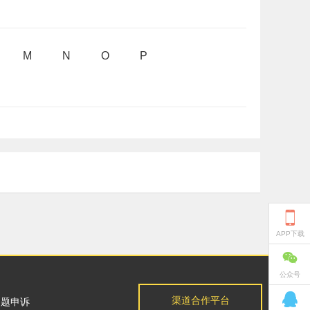
M
N
O
P

APP下载

公众号

渠道合作平台
问题申诉