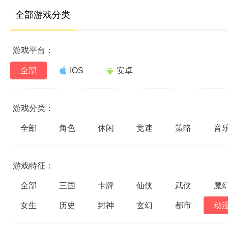
全部游戏分类
游戏平台：
全部
IOS
安卓
游戏分类：
全部
角色
休闲
竞速
策略
音
游戏特征：
全部
三国
卡牌
仙侠
武侠
魔
女生
历史
封神
玄幻
都市
动