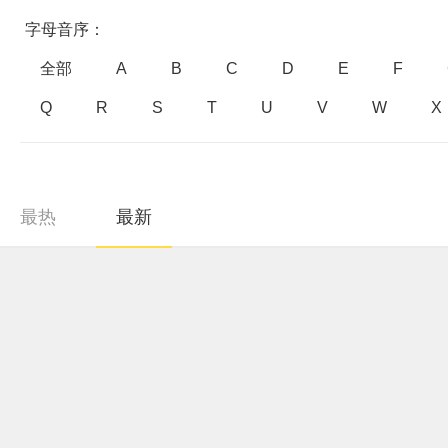
字母音序：
全部
A
B
C
D
E
F
Q
R
S
T
U
V
W
X
最热
最新